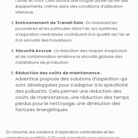
l’acier et l’inox. Cela assure une longue durée de vie des
équipements, même dans des conditions d’utilisation
intensive.
Environnement de Travail Sain
: En réduisant les
poussières et les particules dans l’air, les systèmes
d’aspiration centralisée contribuent à la qualité de l’air et
à la sécurité des travailleurs.
Sécurité Accrue
: La réduction des risques d’explosion
et de contamination améliore la sécurité globale des
installations de production.
Réduction des coûts de maintenance :
dventice
propose des
solutions d’aspiration
qui
A
sont développées pour s’adapter à la
spécificité
des polluants. C
ela permet une
réduction
des
coûts de
maintenance
, une réduction des
temps
perdus
pour le nettoyage, une
diminution
des
factures
énergétiques
.
En résumé, les solutions d’aspiration centralisée et les
aspirateurs certifiés ACD sont essentiels pour assurer un