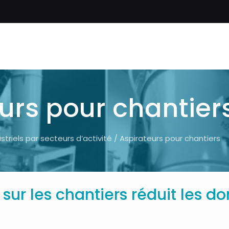
urs pour chantier
striels par secteurs d’activité
/ Aspirateurs pour chantiers
 sur les chantiers réduit les 