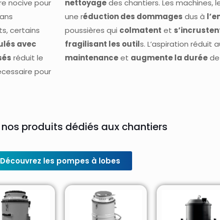
re nocive pour
nettoyage
des chantiers. Les machines, le
dans
une r
éduction des dommages
dus à
l’
ts, certains
poussières qui
colmatent
et
s’incrusten
lés avec
fragilisant les outil
s. L’aspiration réduit a
sés
réduit le
maintenance
et
augmente la durée
de 
nécessaire pour
 nos produits dédiés aux chantiers
Découvrez les pompes à lobes