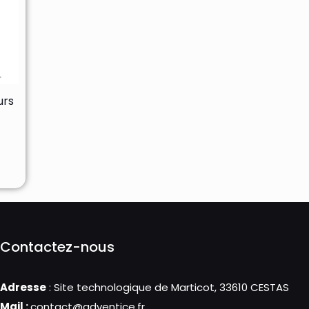
urs
Contactez-nous
Adresse
: Site technologique de Marticot, 33610 CESTAS
Mail :
contact@adventice.fr