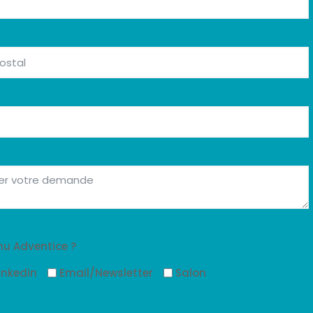
u Adventice ?
inkedin
Email/Newsletter
Salon