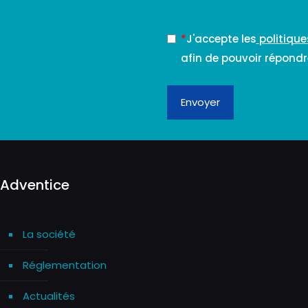
*
J'accepte les
politique
afin de pouvoir répon
Envoyer
Adventice
La société
Réglementation
Actualités