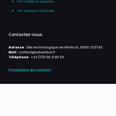
Par matières aspirées
Par secteurs d’activité
Contactez-nous
Adresse
: Site technologique de Marticot, 33610 CESTAS
Mail :
contact@adventice.fr
Téléphone
:
+33 (0)5 56 21 80 53
Formulaire de contact
© 2021 Adventice •
Mentions Légales
•
Gestion des cookies
•
Politique de confidentialité
•
CGV