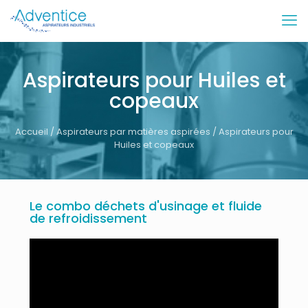
Aspirateurs pour Huiles et
copeaux
Accueil
/
Aspirateurs par matières aspirées
/ Aspirateurs pour
Huiles et copeaux
Le combo déchets d'usinage et fluide
de refroidissement