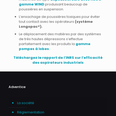
gamme WIND
produisant beaucoup de
poussières en suspension.
L’ensachage de poussières toxiques pour éviter
tout contact avec les opérateurs
(système
Longopac®).
Le déplacement des matières par des systèmes
de très hautes dépressions s’effectue
parfaitement avec les produits la
gamme
pompes à lobes
.
Téléchargez le rapport de l’INRS sur l’efficacité
des aspirateurs industriels
Adventice
La société
Réglementation