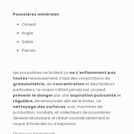
Poussières minérales
Ciment
Argile
Sable
Pierres
Les poussières ne brûlent ou
ne s’enflamment pas
toutes
heureusement, il faut des conjonctions de
granulométrie
, de
concentration
et des facteurs
particuliers. Le risque n’étant jamais nul, on peut
prévenir le danger
par une
aspiration puissante
et
régulière
, dimensionnée afin de le limiter. Un
nettoyage des surfaces
, sols, machines de
production, conduits, et collecteurs de poussières
devient nécessaire et réduit considérablement le
risque d’incendie ou d’explosion.
On trouve également