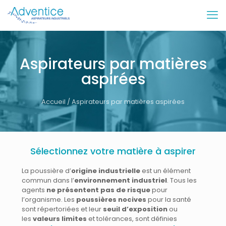
Aspirateurs par matières
aspirées
Accueil
/ Aspirateurs par matières aspirées
Sélectionnez votre matière à aspirer
La poussière d’
origine industrielle
est un élément
commun dans l’
environnement industriel
. Tous les
agents
ne présentent pas de risque
pour
l’organisme. Les
poussières nocives
pour la santé
sont répertoriées et leur
seuil d’exposition
ou
les
valeurs limites
et tolérances, sont définies