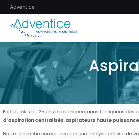
Adventice
Aspira
Fort de plus de 25 ans d’expérience, nous fabriquons des as
d’aspiration centralisés
,
aspirateurs haute puissance
Notre approche commence par une analyse précise de vos 