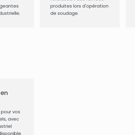
igeantes
produites lors d'opération
ustrielle.
de soudage.
 en
 pour vos
els, avec
striel
isponible