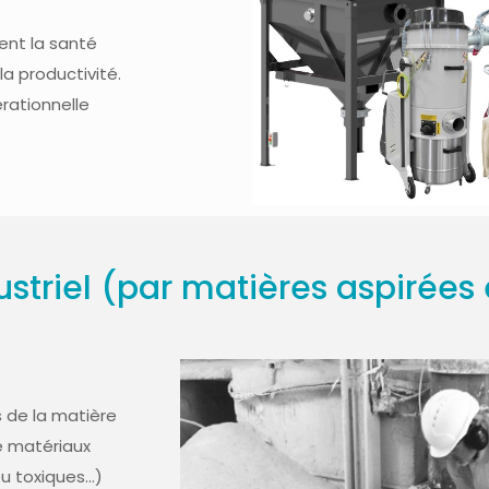
vent la santé
a productivité.
érationnelle
ustriel (par matières aspirées 
s de la matière
e matériaux
ou toxiques…)