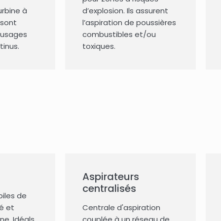
urbine à
d’explosion. Ils assurent
s sont
l’aspiration de poussières
 usages
combustibles et/ou
tinus.
toxiques.
Aspirateurs
centralisés
iles de
é et
Centrale d'aspiration
e. Idéals
couplée à un réseau de