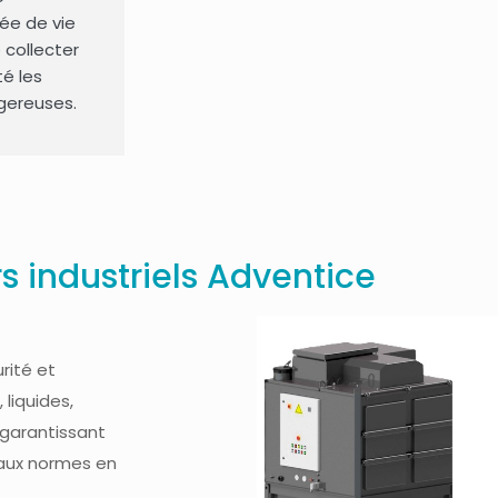
rée de vie
e collecter
té les
gereuses.
s industriels Adventice
urité et
 liquides,
 garantissant
 aux normes en