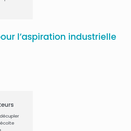
r l’aspiration industrielle
teurs
décupler
récolte
e