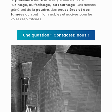
La
poussière de titane
est générée lors de
l’
usinage, du fraisage,
ou tournage
. Ces actions
génèrent de la
poudre
, des
poussières et des
fumées
qui sont inflammables et nocives pour les
voies respiratoires.
Une question ? Contactez-nous !