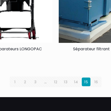
parateurs LONGOPAC
Séparateur filtran
1
2
3
…
12
13
14
15
16