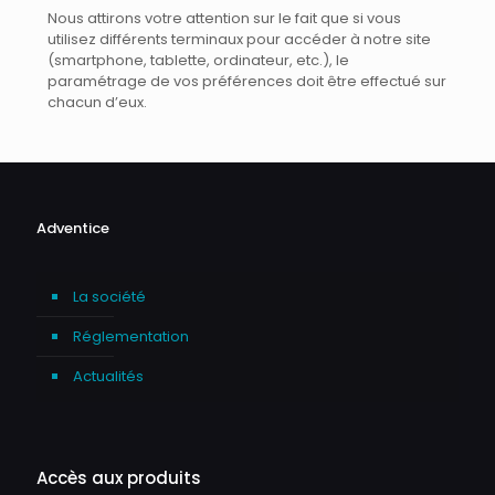
Nous attirons votre attention sur le fait que si vous
utilisez différents terminaux pour accéder à notre site
(smartphone, tablette, ordinateur, etc.), le
paramétrage de vos préférences doit être effectué sur
chacun d’eux.
Adventice
La société
Réglementation
Actualités
Accès aux produits