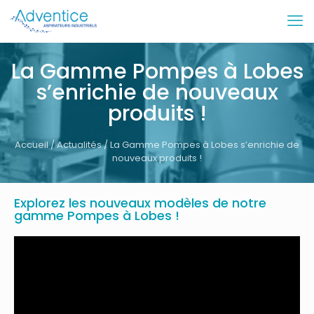
La Gamme Pompes à Lobes
s’enrichie de nouveaux
produits !
Accueil
/
Actualités
/ La Gamme Pompes à Lobes s’enrichie de
nouveaux produits !
Explorez les nouveaux modèles de notre
gamme Pompes à Lobes !