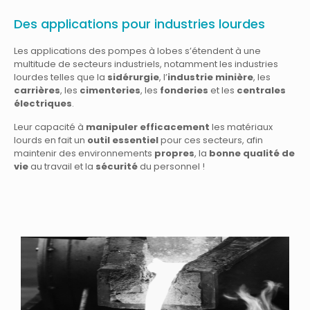
Des applications pour industries lourdes
Les applications des pompes à lobes s’étendent à une
multitude de secteurs industriels, notamment les industries
lourdes telles que la
sidérurgie
, l’
industrie minière
, les
carrières
, les
cimenteries
, les
f
onderies
et les
centrales
électriques
.
Leur capacité à
manipuler efficacement
les matériaux
lourds en fait un
outil essentiel
pour ces secteurs, afin
maintenir des environnements
propres
, la
bonne qualité de
vie
au travail
et la
s
écurité
du personnel !