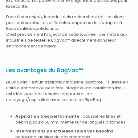
la production et peuvent même engendrer des risques pour
la sécurité.
Face à ces enjeux, les industriels recherchent des solutions
puissantes, robustes et flexibles, capables de s’adapter à
leurs réalités quotidiennes.
C’est précisément l’objectif de cette tournée : permettre aux
industriels de tester le BagVac™ directement dans leur
environnement de travail.
Les avantages du BagVac™
Le BagVac™ est un aspirateur industriel portable. Il s’utilise en
unité autonome ou peut être intégré à une installation fixe. Il
est idéal pour des besoins temporaires de
nettoyage/aspiration avec collecte en Big-Bag.
Aspiration très performante :
poussières fines et
débris jusqu’à 50 mm, même sur de longues distances.
Interventions ponctuelles selon vos besoins :
nettoyage, gestion de déversements,