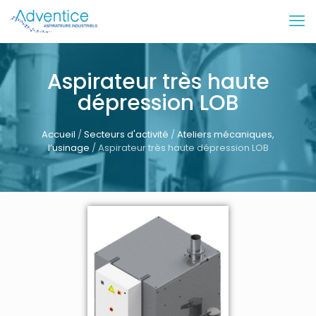
Aspirateur très haute
dépression LOB
Accueil
/
Secteurs d'activité
/
Ateliers mécaniques,
l’usinage
/ Aspirateur très haute dépression LOB