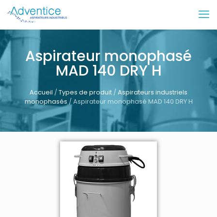
Aspirateur monophasé
MAD 140 DRY H
Accueil
/
Types de produit
/
Aspirateurs industriels
monophasés
/ Aspirateur monophasé MAD 140 DRY H