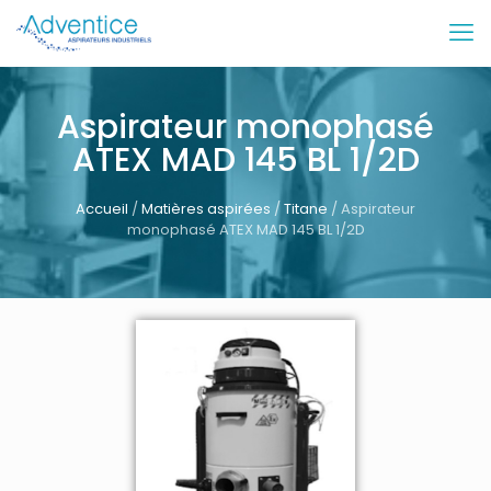
Aspirateur monophasé
ATEX MAD 145 BL 1/2D
Accueil
/
Matières aspirées
/
Titane
/ Aspirateur
monophasé ATEX MAD 145 BL 1/2D