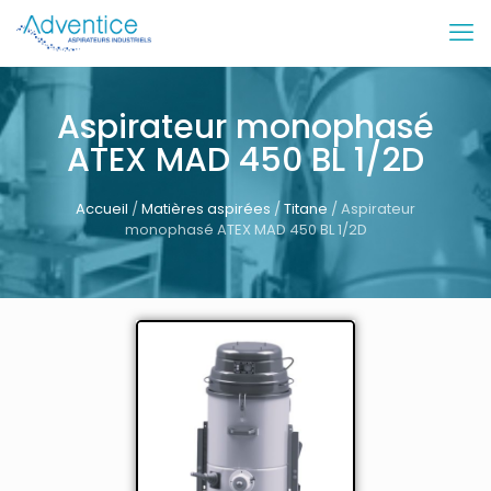
Aspirateur monophasé
ATEX MAD 450 BL 1/2D
Accueil
/
Matières aspirées
/
Titane
/ Aspirateur
monophasé ATEX MAD 450 BL 1/2D