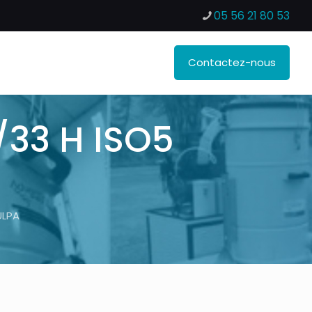
05 56 21 80 53
Contactez-nous
/33 H ISO5
ULPA