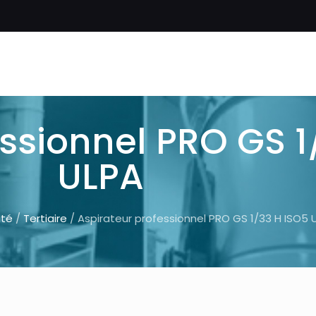
ssionnel PRO GS 1
ULPA
ité
/
Tertiaire
/ Aspirateur professionnel PRO GS 1/33 H ISO5 