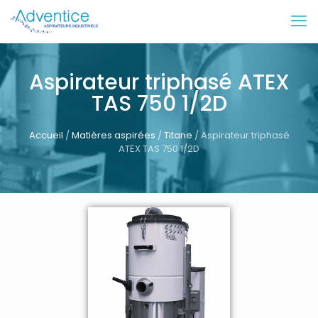
Aspirateur triphasé ATEX
TAS 750 1/2D
Accueil
/
Matières aspirées
/
Titane
/ Aspirateur triphasé
ATEX TAS 750 1/2D