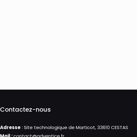
Contactez-nous
Adresse
: Site technologique de Marticot, 33610 CESTAS
Mail :
contact@adventice.fr