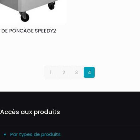
 DE PONCAGE SPEEDY2
1
2
3
4
Accès aux produits
Par types de produits