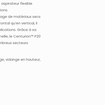
aspirateur flexible
ions.
flage de matériaux secs
ntal qu’en vertical, il
lications.
Grâce à sa
nelle
, le
Centurion™ P20
ombreux secteurs
age, vidange en hauteur,