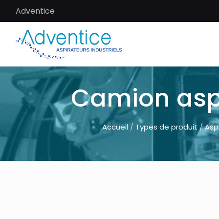
Adventice
Camion asp
Accueil
/
Types de produit
/
Asp