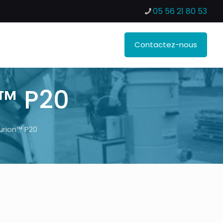
05 56 21 80 53
Contactez-nous
™ P20
urion™ P20