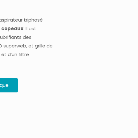
aspirateur triphasé
t copeaux
. Il est
ubrifiants des
D superweb, et grille de
t d’un filtre
ique