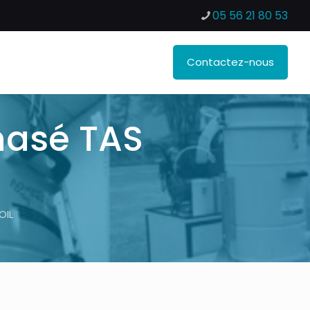
05 56 21 80 53
Contactez-nous
phasé TAS
OIL