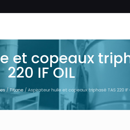
le et copeaux tri
220 IF OIL
ées
/
Titane
/ Aspirateur huile et copeaux triphasé TAS 220 IF 