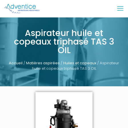
Aspirateur huile et
copeaux triphasé TAS 3
OIL
Accueil
/
Matières aspirées
/
Huiles et copeaux
/ Aspirateur
huile et copeaux triphasé TAS 3 OIL