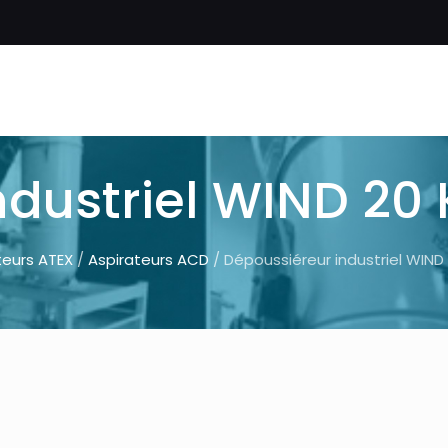
ndustriel WIND 20
teurs ATEX
/
Aspirateurs ACD
/ Dépoussiéreur industriel WIND