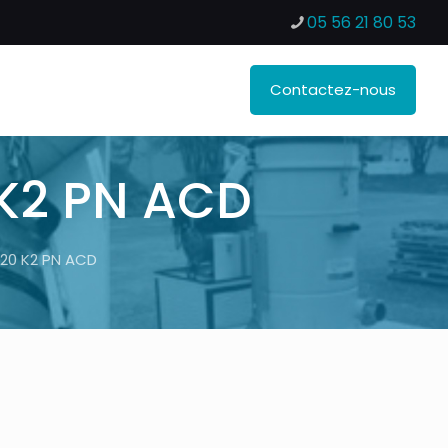
05 56 21 80 53
Contactez-nous
 K2 PN ACD
 20 K2 PN ACD