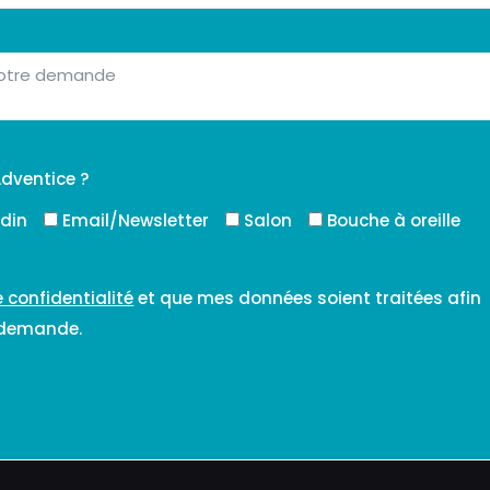
dventice ?
edin
Email/Newsletter
Salon
Bouche à oreille
e confidentialité
et que mes données soient traitées afin
 demande.