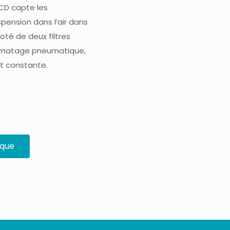
CD capte les
pension dans l’air dans
Doté de deux filtres
olmatage pneumatique,
 et constante.
ique