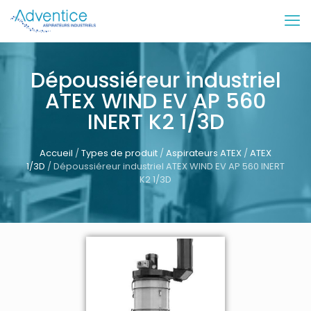
Dépoussiéreur industriel
ATEX WIND EV AP 560
INERT K2 1/3D
Accueil
/
Types de produit
/
Aspirateurs ATEX
/
ATEX
1/3D
/ Dépoussiéreur industriel ATEX WIND EV AP 560 INERT
K2 1/3D